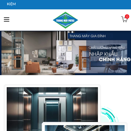
IẾT KIỆM
0