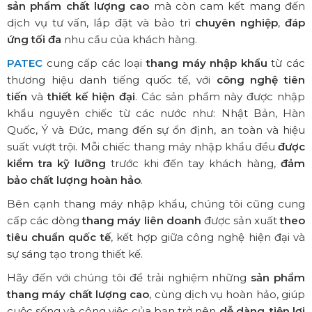
sản phẩm chất lượng cao
mà còn cam kết mang đến
dịch vụ tư vấn, lắp đặt và bảo trì
chuyên nghiệp
,
đáp
ứng tối đa
nhu cầu của khách hàng.
PATEC
cung cấp các loại
thang máy nhập khẩu
từ các
thương hiệu danh tiếng quốc tế, với
công nghệ tiên
tiến
và
thiết kế hiện đại
. Các sản phẩm này được nhập
khẩu nguyên chiếc từ các nước như: Nhật Bản, Hàn
Quốc, Ý và Đức, mang đến sự ổn định, an toàn và hiệu
suất vượt trội. Mỗi chiếc thang máy nhập khẩu đều
được
kiểm tra kỹ lưỡng
trước khi đến tay khách hàng,
đảm
bảo chất lượng hoàn hảo
.
Bên cạnh thang máy nhập khẩu, chúng tôi cũng cung
cấp các dòng
thang máy liên doanh
được sản xuất
theo
tiêu chuẩn quốc tế
, kết hợp giữa công nghệ hiện đại và
sự sáng tạo trong thiết kế.
Hãy đến với chúng tôi để trải nghiệm những
sản phẩm
thang máy chất lượng cao
, cùng dịch vụ hoàn hảo, giúp
cuộc sống và công việc của bạn trở nên
dễ dàng, tiện lợi