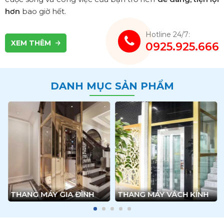
hơn
bao giờ hết.
Hotline 24/7:
XEM THÊM
0925.925.666
DANH MỤC SẢN PHẨM
THANG MÁY GIA ĐÌNH
THANG MÁY VÁCH KÍNH