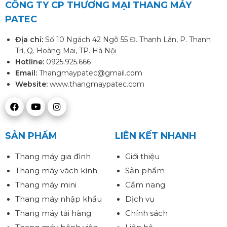
CÔNG TY CP THƯƠNG MẠI THANG MÁY
PATEC
Địa chỉ:
Số 10 Ngách 42 Ngõ 55 Đ. Thanh Lân, P. Thanh
Trì, Q. Hoàng Mai, TP. Hà Nội
Hotline:
0925.925.666
Email:
Thangmaypatec@gmail.com
Website:
www.thangmaypatec.com
SẢN PHẨM
LIÊN KẾT NHANH
Thang máy gia đình
Giới thiệu
Thang máy vách kính
Sản phẩm
Thang máy mini
Cẩm nang
Thang máy nhập khẩu
Dịch vụ
Thang máy tải hàng
Chính sách