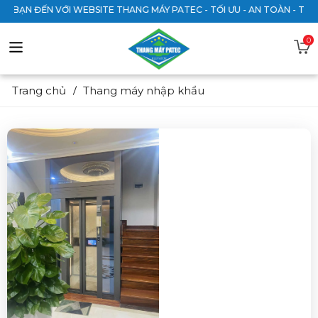
 ĐẾN VỚI WEBSITE THANG MÁY PATEC - TỐI ƯU - AN TOÀN - TIẾT KIỆ
0
Trang chủ
Thang máy nhập khẩu