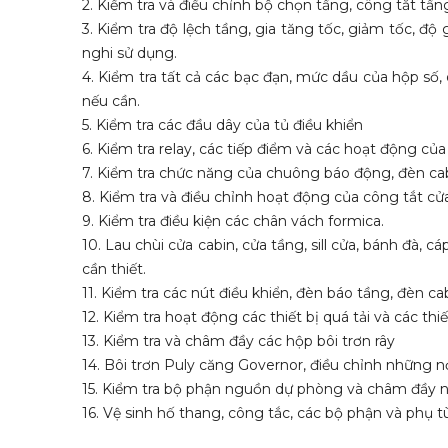
2. Kiểm tra và điều chỉnh bộ chọn tầng, công tắt tần
3. Kiểm tra độ lệch tầng, gia tăng tốc, giảm tốc, đ
nghi sử dụng.
4. Kiểm tra tất cả các bạc đạn, mức dầu của hộp số,
nếu cần.
5. Kiểm tra các đầu dây của tủ điều khiển
6. Kiểm tra relay, các tiếp điểm và các hoạt động củ
7. Kiểm tra chức năng của chuông báo động, đèn ca
8. Kiểm tra và điều chỉnh hoạt động của công tắt c
9. Kiểm tra điều kiện các chân vách formica.
10. Lau chùi cửa cabin, cửa tầng, sill cửa, bánh đà,
cần thiết.
11. Kiểm tra các nút điều khiển, đèn báo tầng, đèn ca
12. Kiểm tra hoạt động các thiết bị quá tải và các thi
13. Kiểm tra và châm đầy các hộp bôi trơn rây
14. Bôi trơn Puly căng Governor, điều chỉnh những n
15. Kiểm tra bộ phận nguồn dự phòng và châm đầy 
16. Vệ sinh hố thang, công tắc, các bộ phận và phụ 