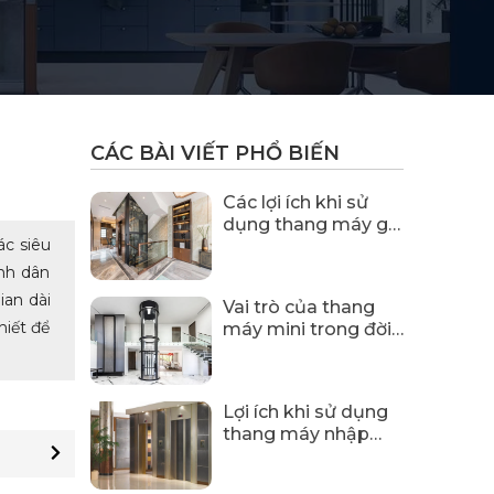
CÁC BÀI VIẾT PHỔ BIẾN
Các lợi ích khi sử
dụng thang máy gia
ác siêu
đình
nh dân
ian dài
Vai trò của thang
hiết để
máy mini trong đời
sống hiện nay
Lợi ích khi sử dụng
thang máy nhập
khẩu