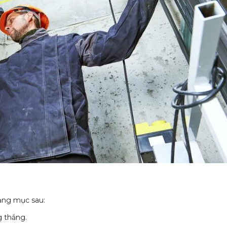
?
hạng mục sau:
g thắng.