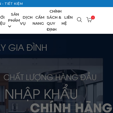
- TIẾT KIỆM
CHÍNH
SẢN
IỚI
DỊCH
CẨM
SÁCH &
LIÊN
0
PHẨM
IỆU
VỤ
NANG
QUY
HỆ
ĐỊNH