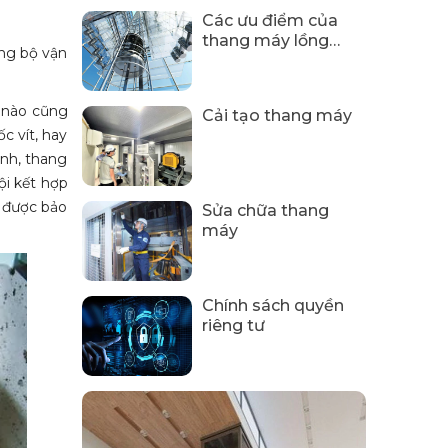
Các ưu điểm của
thang máy lồng
ồng bộ vận
kính
ị nào cũng
Cải tạo thang máy
ốc vít, hay
ình, thang
ội kết hợp
n được bảo
Sửa chữa thang
máy
Chính sách quyền
riêng tư