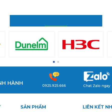
ĐỐI TÁC CỦA CHÚNG TÔI
ỊNH HÀNH
0925.925.666
Chat Zalo ngay
Y
SẢN PHẨM
LIÊN KẾT N