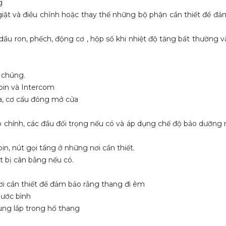
g
ộ giật và điều chỉnh hoặc thay thế những bộ phận cần thiết để đả
 dầu ron, phếch, động cơ , hộp số khi nhiệt độ tăng bất thường v
a chúng.
bin và Intercom
ửa, cơ cấu đóng mở cửa
 cáp chính, các đầu đối trọng nếu có và áp dụng chế độ bảo dưỡng
bin, nút gọi tầng ở những nơi cần thiết.
ết bị cân bằng nếu có.
ơi cần thiết để đảm bảo rằng thang đi êm
nước bình
tùng lắp trong hố thang