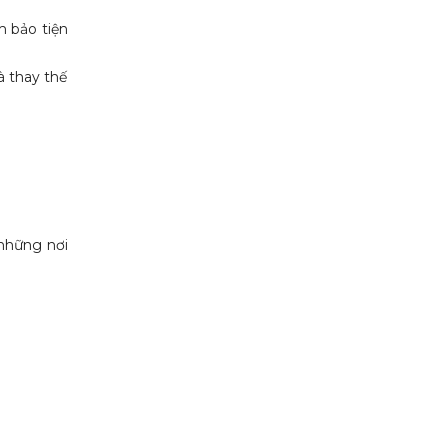
m bảo tiện
à thay thế
 những nơi