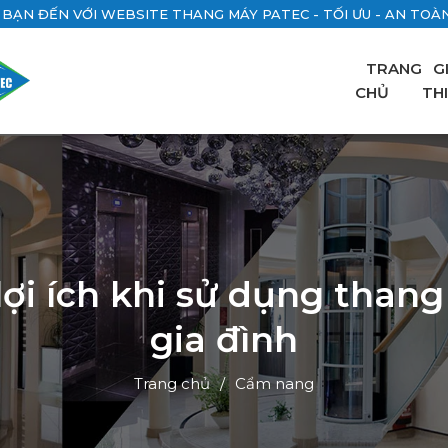
BẠN ĐẾN VỚI WEBSITE THANG MÁY PATEC - TỐI ƯU - AN TOÀN 
TRANG
G
CHỦ
TH
lợi ích khi sử dụng than
gia đình
Trang chủ
Cẩm nang