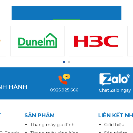
ĐỐI TÁC CỦA CHÚNG TÔI
ỊNH HÀNH
0925.925.666
Chat Zalo ngay
Y
SẢN PHẨM
LIÊN KẾT N
Thang máy gia đình
Giới thiệu
P. Thanh
Thang máy vách kính
Sản phẩm