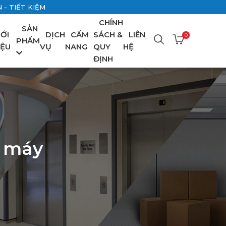
- TIẾT KIỆM
CHÍNH
SẢN
IỚI
DỊCH
CẨM
SÁCH &
LIÊN
0
PHẨM
IỆU
VỤ
NANG
QUY
HỆ
ĐỊNH
g máy