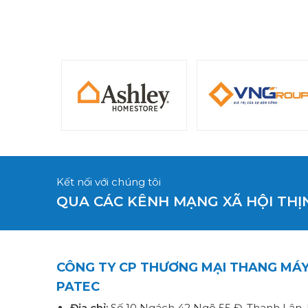
Kết nối với chúng tôi
QUA CÁC KÊNH MẠNG XÃ HỘI TH
CÔNG TY CP THƯƠNG MẠI THANG MÁ
PATEC
Địa chỉ:
Số 10 Ngách 42 Ngõ 55 Đ. Thanh Lân, 