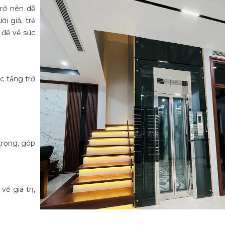
trở nên dễ
i già, trẻ
 đề về sức
c tầng trở
trọng, góp
ề giá trị,