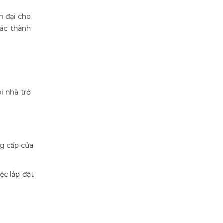
n đại cho
ác thành
i nhà trở
ng cấp của
ệc lắp đặt