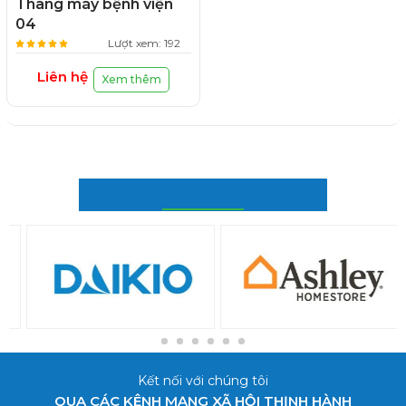
Thang máy bệnh viện
04
Lượt xem: 192
Liên hệ
Xem thêm
ĐỐI TÁC CỦA CHÚNG TÔI
Kết nối với chúng tôi
QUA CÁC KÊNH MẠNG XÃ HỘI THỊNH HÀNH