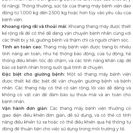
tế nặng). Thông thường, sức tải của thang máy bệnh viện dao
động từ 1.000 kg đến 2.500 kg hoặc hơn tùy vào yêu cầu của
bệnh viện.
Khoang rộng rãi và thoải mái
: Khoang thang máy được thiết
kế rộng rãi để có thể dễ dàng vận chuyển bệnh nhân cùng với
các thiết bị y tế, giường bệnh và thậm chí cả người chăm sóc.
Tính an toàn cao:
Thang máy bệnh viện được trang bị nhiều
tính năng an toàn, như hệ thống báo động, cửa tự động, hệ
thống điều khiển tốc độ chậm, và các tính năng khẩn cấp để
bảo vệ bệnh nhân trong suốt quá trình di chuyển.
Đặc biệt cho giường bệnh:
Một số thang máy bệnh viện
được thiết kế đặc biệt để vận chuyển giường bệnh và bệnh
nhân. Các thang này có thể có sàn rộng, lối vào dễ dàng và
không có vật cản để đảm bảo sự thoải mái và an toàn cho
bệnh nhân.
Vận hành đơn giản
: Các thang máy bệnh viện thường có
giao diện điều khiển đơn giản, dễ sử dụng, và có thể có tính
năng điều khiển từ xa hoặc có thể điều khiển qua hệ thống tự
động để thuận tiện cho việc sử dụng trong môi trường y tế.