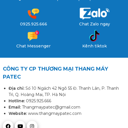
0925.925.666
Chat Zalo ngay
Chat Messenger
Kênh tiktok
CÔNG TY CP THƯƠNG MẠI THANG MÁY
PATEC
Địa chỉ:
Số 10 Ngách 42 Ngõ 55 Đ. Thanh Lân, P. Thanh
Trì, Q. Hoàng Mai, TP. Hà Nội
Hotline:
0925.925.666
Email:
Thangmaypatec@gmail.com
Website:
www.thangmaypatec.com