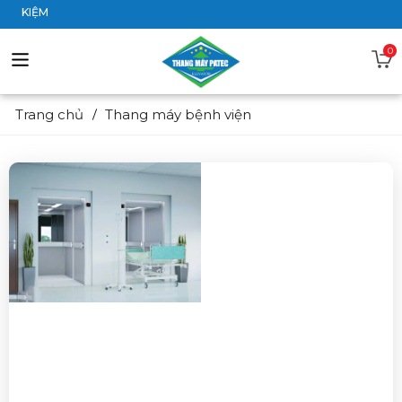
IẾT KIỆM
0
Trang chủ
Thang máy bệnh viện