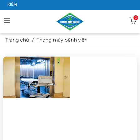
IẾT KIỆM
0
Trang chủ
Thang máy bệnh viện