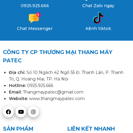
0925.925.666
Chat Zalo ngay
Chat Messenger
Kênh tiktok
CÔNG TY CP THƯƠNG MẠI THANG MÁY
PATEC
Địa chỉ:
Số 10 Ngách 42 Ngõ 55 Đ. Thanh Lân, P. Thanh
Trì, Q. Hoàng Mai, TP. Hà Nội
Hotline:
0925.925.666
Email:
Thangmaypatec@gmail.com
Website:
www.thangmaypatec.com
SẢN PHẨM
LIÊN KẾT NHANH