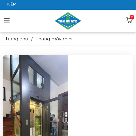
IẾT KIỆM
0
Trang chủ
Thang máy mini