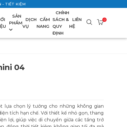
- TIẾT KIỆM
CHÍNH
SẢN
IỚI
DỊCH
CẨM
SÁCH &
LIÊN
0
PHẨM
IỆU
VỤ
NANG
QUY
HỆ
ĐỊNH
ini 04
t lựa chọn lý tưởng cho những không gian
iện tích hạn chế. Với thiết kế nhỏ gọn, thang
ện lợi, giúp việc di chuyển giữa các tầng trở
n, đồng thời tiết kiệm không gian tối đa mà