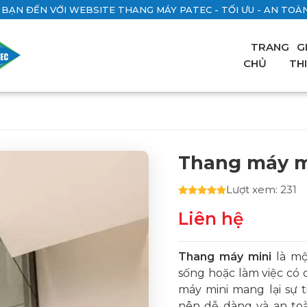
BẠN ĐẾN VỚI WEBSITE THANG MÁY PATEC - TỐI ƯU - AN TOÀN 
TRANG
G
CHỦ
TH
Thang máy m
Lượt xem: 231
Liên hệ
Thang máy mini
là mộ
sống hoặc làm việc có d
máy mini mang lại sự ti
nên dễ dàng và an toà