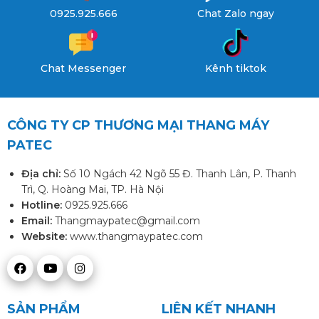
0925.925.666
Chat Zalo ngay
Chat Messenger
Kênh tiktok
CÔNG TY CP THƯƠNG MẠI THANG MÁY
PATEC
Địa chỉ:
Số 10 Ngách 42 Ngõ 55 Đ. Thanh Lân, P. Thanh
Trì, Q. Hoàng Mai, TP. Hà Nội
Hotline:
0925.925.666
Email:
Thangmaypatec@gmail.com
Website:
www.thangmaypatec.com
SẢN PHẨM
LIÊN KẾT NHANH