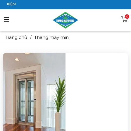
IẾT KIỆM
0
Trang chủ
Thang máy mini